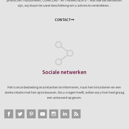
producten: natuurleien, CUPACLAD® en THERMOSLATE®. Wat ook uw behoeften
zijn, wij staan ter uwer beschikking om u advies te verstrekken. .
CONTACT
Sociale netwerken
Het is onze bedoeling onze klanten te informeren, naar hen te luisteren en een
sterke relatie met hen op te bouwen. Als u vragen heeft, willen wij u hier heel graag
een antwoord op geven.