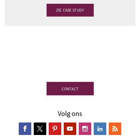
ZIE CASE STUDY
Heeft u vragen?
Ons team van experts in
leien staat ter uwer beschikking om u de
meest op uw project afgestemde leien te
helpen kiezen.
CONTACT
Volg ons