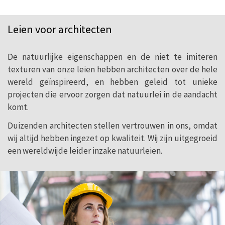
Leien voor architecten
Natuurlei wordt omwille van de
onvergelijkbare technische
De natuurlijke eigenschappen en de niet te imiteren
eigenschappen overal ter wereld gebruikt
texturen van onze leien hebben architecten over de hele
in projecten, en kan aan alle
wereld geïnspireerd, en hebben geleid tot unieke
projecten die ervoor zorgen dat natuurlei in de aandacht
architectonische stijlen worden
komt.
aangepast. Het zorgt altijd voor een zeer
Duizenden architecten stellen vertrouwen in ons, omdat
op prijs gestelde toegevoegde waarde..
wij altijd hebben ingezet op kwaliteit. Wij zijn uitgegroeid
een wereldwijde leider inzake natuurleien.