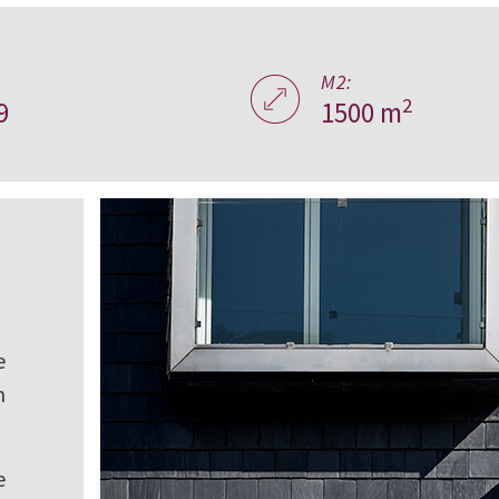
:
M2:
2
9
1500 m
e
n
e