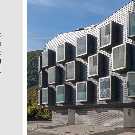
s
t
e
l
t