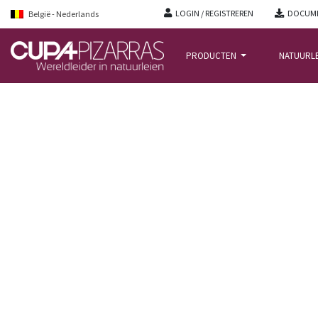
LOGIN / REGISTREREN
DOCUME
België - Nederlands
PRODUCTEN
NATUURL
STARTPAGINA
/
REALISATIES
/
PROYECTO MINERO