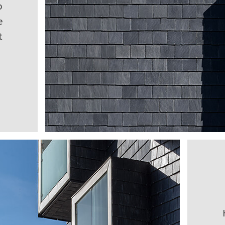
p
e
t