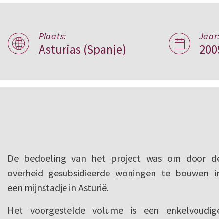
Plaats:
Jaar
Proyecto Minero,
Asturias (Spanje)
200
Spanje
De bedoeling van het project was om door d
overheid gesubsidieerde woningen te bouwen i
een mijnstadje in Asturië.
Het voorgestelde volume is een enkelvoudig