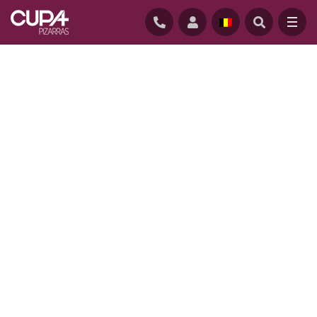
STARTPAGINA
/
REALISATIES
/
LES PALMIERS