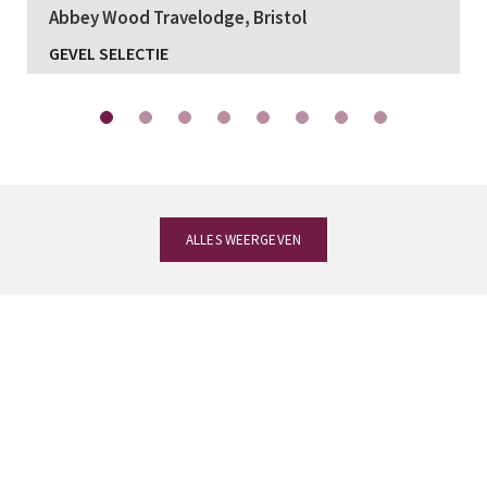
Abbey Wood Travelodge, Bristol
GEVEL SELECTIE
ALLES WEERGEVEN
Heeft u vragen?
Ons team van experts in
leien staat ter uwer beschikking om u de
meest op uw project afgestemde leien te
helpen kiezen.