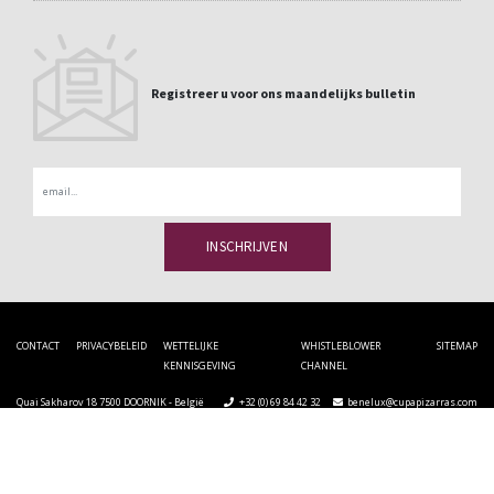
Registreer u voor ons maandelijks bulletin
Email
CONTACT
PRIVACYBELEID
WETTELIJKE
WHISTLEBLOWER
SITEMAP
KENNISGEVING
CHANNEL
Quai Sakharov 18 7500 DOORNIK - België
+32 (0) 69 84 42 32
benelux@cupapizarras.com
Cupa Pizarras
2026 ©
-
Alle rechten voorbehouden