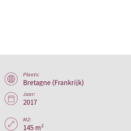
Plaats:
Bretagne (Frankrijk)
LES PALMIERS,
Frankrijk
Jaar:
2017
M2:
2
145 m