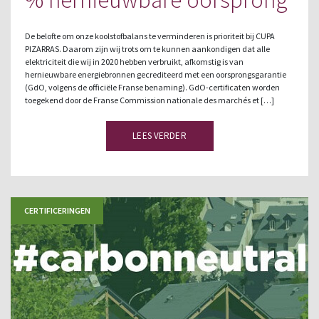
De belofte om onze koolstofbalans te verminderen is prioriteit bij CUPA
PIZARRAS. Daarom zijn wij trots om te kunnen aankondigen dat alle
elektriciteit die wij in 2020 hebben verbruikt, afkomstig is van
hernieuwbare energiebronnen gecrediteerd met een oorsprongsgarantie
(GdO, volgens de officiële Franse benaming). GdO-certificaten worden
toegekend door de Franse Commission nationale des marchés et […]
LEES VERDER
CERTIFICERINGEN