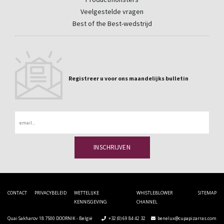
Veelgestelde vragen
Best of the Best-wedstrijd
Registreer u voor ons maandelijks bulletin
Email
CONTACT
PRIVACYBELEID
WETTELIJKE
WHISTLEBLOWER
SITEMAP
KENNISGEVING
CHANNEL
Quai Sakharov 18 7500 DOORNIK - België
+32 (0) 69 84 42 32
benelux@cupapizarras.com