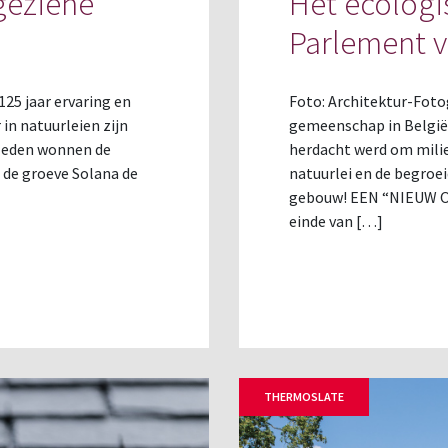
geziene
Het ecologi
Parlement 
125 jaar ervaring en
Foto: Architektur-Foto
in natuurleien zijn
gemeenschap in België 
leden wonnen de
herdacht werd om milie
 de groeve Solana de
natuurlei en de begroei
gebouw! EEN “NIEUW
einde van […]
THERMOSLATE