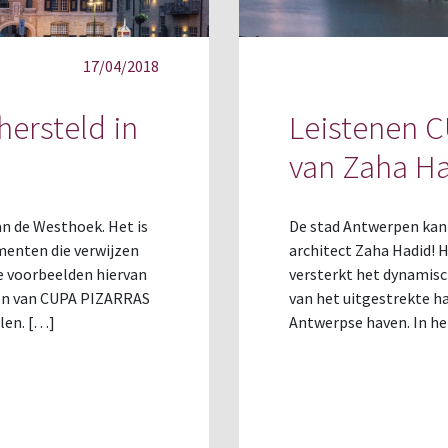
17/04/2018
hersteld in
Leistenen C
van Zaha Ha
an de Westhoek. Het is
De stad Antwerpen kan 
menten die verwijzen
architect Zaha Hadid!
te voorbeelden hiervan
versterkt het dynamisc
teen van CUPA PIZARRAS
van het uitgestrekte h
len. […]
Antwerpse haven. In h