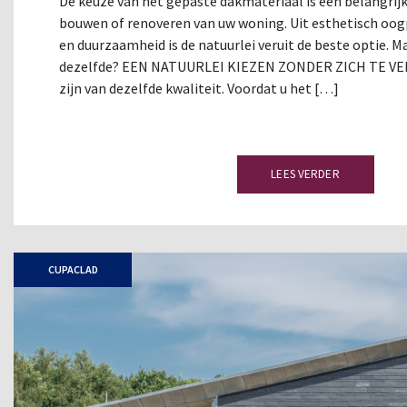
De keuze van het gepaste dakmateriaal is een belangrijke
bouwen of renoveren van uw woning. Uit esthetisch oog
en duurzaamheid is de natuurlei veruit de beste optie. Maa
dezelfde? EEN NATUURLEI KIEZEN ZONDER ZICH TE VERG
zijn van dezelfde kwaliteit. Voordat u het […]
LEES VERDER
CUPACLAD