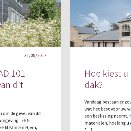
31/05/2017
AD 101
Hoe kiest u
an dit
dak?
Vandaag bestaan er zove
wat het best voor uw wo
om de gevel van dit
een beslissing neemt, 
e omgeving. EEN
materialen, hoelang u w
EM Klinten Hjem,
[…]