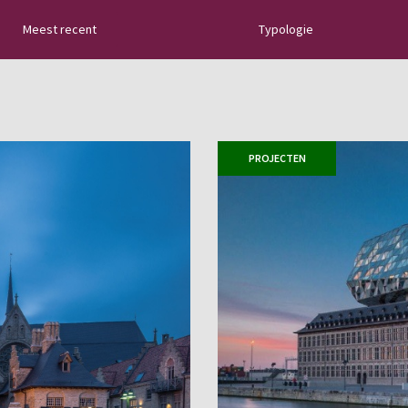
Meest recent
Typologie
ien: nieuwe
es, de belangrijkste
de installatie van
PROJECTEN