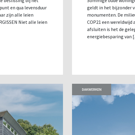
 beslissing bij het
Sommige oude woningen
punt en qua levensduur
geldt in het bijzonder
r zijn alle leien
monumenten. De milieub
ISSEN Niet alle leien
COP21 een wereldwijd 
afsluiten is het de gel
energiebesparing van 
DAKWERKEN