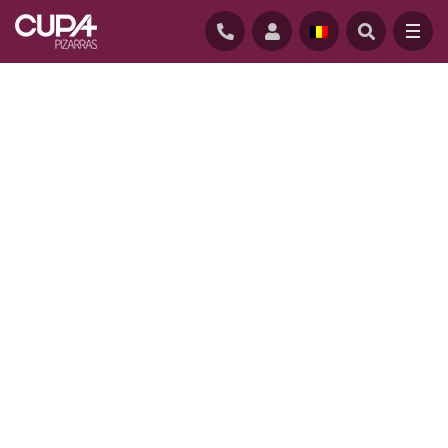
STARTPAGINA
/
REALISATIES
/
GEZINSWONING IN GAILLAGOS