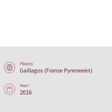
Plaats:
Gaillagos (Franse Pyreneeën)
Gezinswoning in Gaillagos
Year:
2016