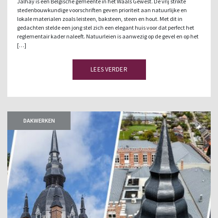
Jalhay is een Belgische gemeente in het Waals Gewest. De vrij strikte
stedenbouwkundige voorschriften geven prioriteit aan natuurlijke en
lokale materialen zoals leisteen, baksteen, steen en hout. Met dit in
gedachten stelde een jong stel zich een elegant huis voor dat perfect het
reglementair kader naleeft. Natuurleien is aanwezig op de gevel en op het
[…]
LEES VERDER
DAKWERKEN