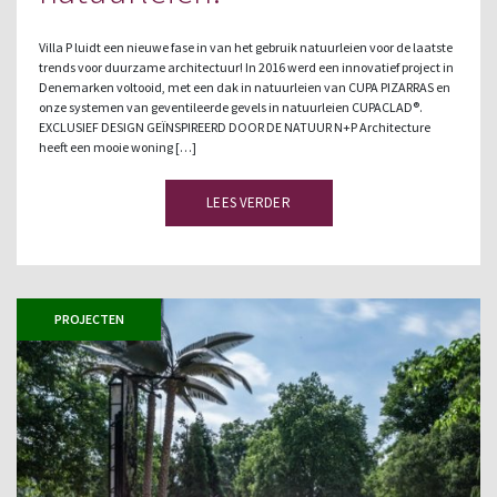
Villa P luidt een nieuwe fase in van het gebruik natuurleien voor de laatste
trends voor duurzame architectuur! In 2016 werd een innovatief project in
Denemarken voltooid, met een dak in natuurleien van CUPA PIZARRAS en
onze systemen van geventileerde gevels in natuurleien CUPACLAD®.
EXCLUSIEF DESIGN GEÏNSPIREERD DOOR DE NATUUR N+P Architecture
heeft een mooie woning […]
LEES VERDER
PROJECTEN