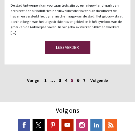
De stad Antwerpen kan voortaan trots zijn op een nieuw landmark van
architect Zaha Hadid! Het indrukwekkende Havenhuis domineert de
haven en versterkt het dynamische imago van de stad. Het gebouw staat
aan het begin van het uitgestrekte havengebied en is hét symbool van de
groei van de Antwerpse haven. In het gebouw werken 500 medewerkers
[…]
LEES VERDER
1
…
3
4
5
6
7
Vorige
Volgende
Volg ons